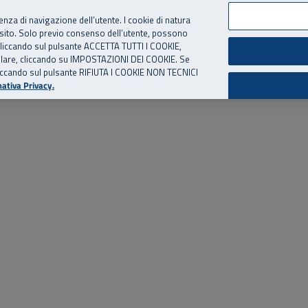
per te, chiamaci.
Numero Verde
800 810 810
.
Da cellulare e dall’estero
06 
ienza di navigazione dell’utente. I cookie di natura
 sito. Solo previo consenso dell’utente, possono
ie cliccando sul pulsante ACCETTA TUTTI I COOKIE,
ed eventi
Risorse utili
Supporto
tallare, cliccando su IMPOSTAZIONI DEI COOKIE. Se
o cliccando sul pulsante RIFIUTA I COOKIE NON TECNICI
ativa Privacy.