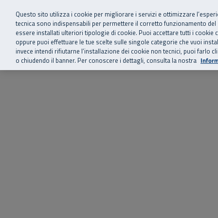
Siamo qui 
Vai al menu principale
Vai al contenuto principale
Vai al Footer
Questo sito utilizza i cookie per migliorare i servizi e ottimizzare l’esper
tecnica sono indispensabili per permettere il corretto funzionamento del
essere installati ulteriori tipologie di cookie. Puoi accettare tutti i cook
Home
Chi siamo
Storie, news 
SuperAbile - il Contact Center Inail per il mondo della disabilità
oppure puoi effettuare le tue scelte sulle singole categorie che vuoi ins
invece intendi rifiutarne l’installazione dei cookie non tecnici, puoi farl
o chiudendo il banner. Per conoscere i dettagli, consulta la nostra
Inform