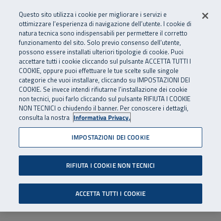
Numero Verde
800 810 810
.
Vai al menu principale
Vai al contenuto principale
Vai al Footer
Questo sito utilizza i cookie per migliorare i servizi e
Da cellulare e dall’estero
06 45539607
ottimizzare l’esperienza di navigazione dell’utente. I cookie di
natura tecnica sono indispensabili per permettere il corretto
funzionamento del sito. Solo previo consenso dell’utente,
Apri cerca
Apr
SuperAbile - il Contact Center Inail per il mondo della disabilità
possono essere installati ulteriori tipologie di cookie. Puoi
Navigazione principale
accettare tutti i cookie cliccando sul pulsante ACCETTA TUTTI I
COOKIE, oppure puoi effettuare le tue scelte sulle singole
categorie che vuoi installare, cliccando su IMPOSTAZIONI DEI
COOKIE. Se invece intendi rifiutarne l’installazione dei cookie
non tecnici, puoi farlo cliccando sul pulsante RIFIUTA I COOKIE
NON TECNICI o chiudendo il banner. Per conoscere i dettagli,
consulta la nostra
Informativa Privacy.
IMPOSTAZIONI DEI COOKIE
RIFIUTA I COOKIE NON TECNICI
ACCETTA TUTTI I COOKIE