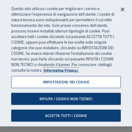
Numero Verde
800 810 810
.
Vai al menu principale
Vai al contenuto principale
Vai al Footer
Questo sito utilizza i cookie per migliorare i servizi e
Da cellulare e dall’estero
06 45539607
ottimizzare l’esperienza di navigazione dell’utente. I cookie di
natura tecnica sono indispensabili per permettere il corretto
funzionamento del sito. Solo previo consenso dell’utente,
Apri cerca
Apr
SuperAbile - il Contact Center Inail per il mondo della disabilità
possono essere installati ulteriori tipologie di cookie. Puoi
Navigazione principale
accettare tutti i cookie cliccando sul pulsante ACCETTA TUTTI I
COOKIE, oppure puoi effettuare le tue scelte sulle singole
categorie che vuoi installare, cliccando su IMPOSTAZIONI DEI
COOKIE. Se invece intendi rifiutarne l’installazione dei cookie
non tecnici, puoi farlo cliccando sul pulsante RIFIUTA I COOKIE
NON TECNICI o chiudendo il banner. Per conoscere i dettagli,
consulta la nostra
Informativa Privacy.
IMPOSTAZIONI DEI COOKIE
RIFIUTA I COOKIE NON TECNICI
ACCETTA TUTTI I COOKIE