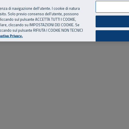
per te, chiamaci.
Numero Verde
800 810 810
.
Da cellulare e dall’estero
06 
ienza di navigazione dell’utente. I cookie di natura
 sito. Solo previo consenso dell’utente, possono
ie cliccando sul pulsante ACCETTA TUTTI I COOKIE,
ed eventi
Risorse utili
Supporto
tallare, cliccando su IMPOSTAZIONI DEI COOKIE. Se
o cliccando sul pulsante RIFIUTA I COOKIE NON TECNICI
ativa Privacy.