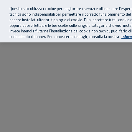
Siamo qui 
Vai al menu principale
Vai al contenuto principale
Vai al Footer
Questo sito utilizza i cookie per migliorare i servizi e ottimizzare l’esper
tecnica sono indispensabili per permettere il corretto funzionamento del
essere installati ulteriori tipologie di cookie. Puoi accettare tutti i cook
Home
Chi siamo
Storie, news 
SuperAbile - il Contact Center Inail per il mondo della disabilità
oppure puoi effettuare le tue scelte sulle singole categorie che vuoi ins
invece intendi rifiutarne l’installazione dei cookie non tecnici, puoi farl
o chiudendo il banner. Per conoscere i dettagli, consulta la nostra
Inform