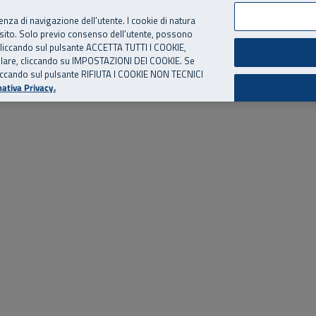
per te, chiamaci.
Numero Verde
800 810 810
.
Da cellulare e dall’estero
06 
ienza di navigazione dell’utente. I cookie di natura
 sito. Solo previo consenso dell’utente, possono
ie cliccando sul pulsante ACCETTA TUTTI I COOKIE,
ed eventi
Risorse utili
Supporto
tallare, cliccando su IMPOSTAZIONI DEI COOKIE. Se
o cliccando sul pulsante RIFIUTA I COOKIE NON TECNICI
ativa Privacy.