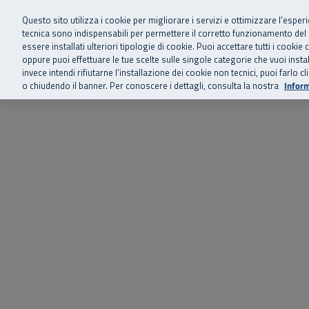
Siamo qui 
Vai al menu principale
Vai al contenuto principale
Vai al Footer
Questo sito utilizza i cookie per migliorare i servizi e ottimizzare l’esper
tecnica sono indispensabili per permettere il corretto funzionamento del
essere installati ulteriori tipologie di cookie. Puoi accettare tutti i cook
Home
Chi siamo
Storie, news 
SuperAbile - il Contact Center Inail per il mondo della disabilità
oppure puoi effettuare le tue scelte sulle singole categorie che vuoi ins
invece intendi rifiutarne l’installazione dei cookie non tecnici, puoi farl
o chiudendo il banner. Per conoscere i dettagli, consulta la nostra
Inform