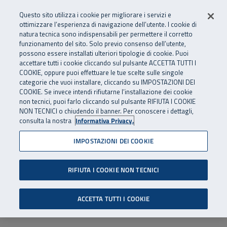
Numero Verde
800 810 810
.
Vai al menu principale
Vai al contenuto principale
Vai al Footer
Questo sito utilizza i cookie per migliorare i servizi e
Da cellulare e dall’estero
06 45539607
ottimizzare l’esperienza di navigazione dell’utente. I cookie di
natura tecnica sono indispensabili per permettere il corretto
funzionamento del sito. Solo previo consenso dell’utente,
Apri cerca
Apr
SuperAbile - il Contact Center Inail per il mondo della disabilità
possono essere installati ulteriori tipologie di cookie. Puoi
Navigazione principale
accettare tutti i cookie cliccando sul pulsante ACCETTA TUTTI I
COOKIE, oppure puoi effettuare le tue scelte sulle singole
categorie che vuoi installare, cliccando su IMPOSTAZIONI DEI
COOKIE. Se invece intendi rifiutarne l’installazione dei cookie
non tecnici, puoi farlo cliccando sul pulsante RIFIUTA I COOKIE
NON TECNICI o chiudendo il banner. Per conoscere i dettagli,
consulta la nostra
Informativa Privacy.
IMPOSTAZIONI DEI COOKIE
RIFIUTA I COOKIE NON TECNICI
ACCETTA TUTTI I COOKIE