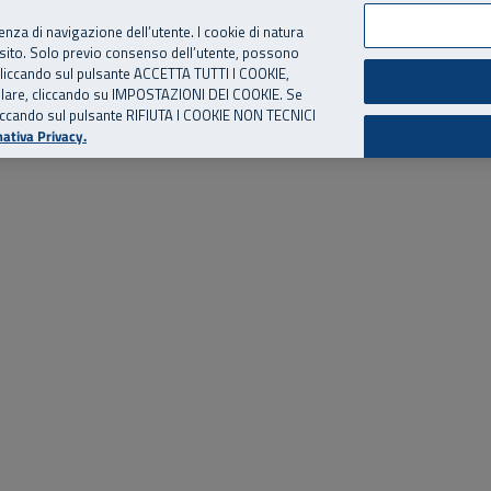
per te, chiamaci.
Numero Verde
800 810 810
.
Da cellulare e dall’estero
06 
ienza di navigazione dell’utente. I cookie di natura
 sito. Solo previo consenso dell’utente, possono
ie cliccando sul pulsante ACCETTA TUTTI I COOKIE,
ed eventi
Risorse utili
Supporto
tallare, cliccando su IMPOSTAZIONI DEI COOKIE. Se
o cliccando sul pulsante RIFIUTA I COOKIE NON TECNICI
ativa Privacy.