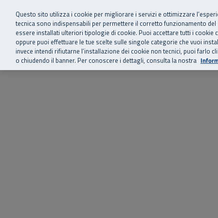
Siamo qui 
Vai al menu principale
Vai al contenuto principale
Vai al Footer
Questo sito utilizza i cookie per migliorare i servizi e ottimizzare l’esper
tecnica sono indispensabili per permettere il corretto funzionamento del
essere installati ulteriori tipologie di cookie. Puoi accettare tutti i cook
Home
Chi siamo
Storie, news 
SuperAbile - il Contact Center Inail per il mondo della disabilità
oppure puoi effettuare le tue scelte sulle singole categorie che vuoi ins
invece intendi rifiutarne l’installazione dei cookie non tecnici, puoi farl
o chiudendo il banner. Per conoscere i dettagli, consulta la nostra
Inform