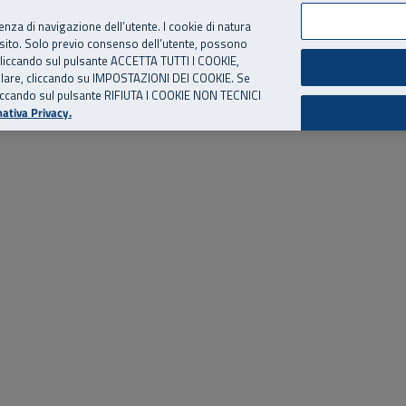
per te, chiamaci.
Numero Verde
800 810 810
.
Da cellulare e dall’estero
06 
ienza di navigazione dell’utente. I cookie di natura
 sito. Solo previo consenso dell’utente, possono
ie cliccando sul pulsante ACCETTA TUTTI I COOKIE,
ed eventi
Risorse utili
Supporto
tallare, cliccando su IMPOSTAZIONI DEI COOKIE. Se
o cliccando sul pulsante RIFIUTA I COOKIE NON TECNICI
ativa Privacy.