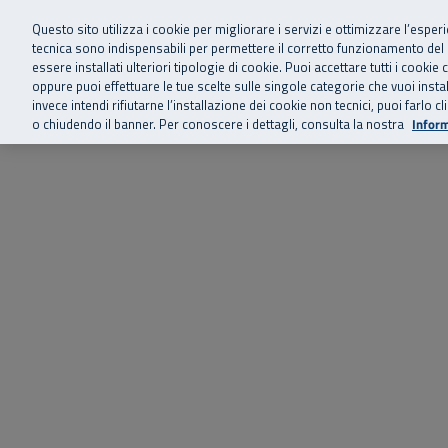
Siamo qui 
Vai al menu principale
Vai al contenuto principale
Vai al Footer
Questo sito utilizza i cookie per migliorare i servizi e ottimizzare l’esper
tecnica sono indispensabili per permettere il corretto funzionamento del
essere installati ulteriori tipologie di cookie. Puoi accettare tutti i cook
Home
Chi siamo
Storie, news 
SuperAbile - il Contact Center Inail per il mondo della disabilità
oppure puoi effettuare le tue scelte sulle singole categorie che vuoi ins
invece intendi rifiutarne l’installazione dei cookie non tecnici, puoi farl
o chiudendo il banner. Per conoscere i dettagli, consulta la nostra
Inform