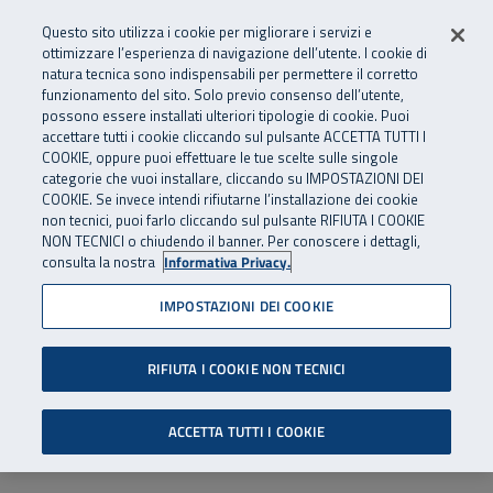
Numero Verde
800 810 810
.
Vai al menu principale
Vai al contenuto principale
Vai al Footer
Questo sito utilizza i cookie per migliorare i servizi e
Da cellulare e dall’estero
06 45539607
ottimizzare l’esperienza di navigazione dell’utente. I cookie di
natura tecnica sono indispensabili per permettere il corretto
funzionamento del sito. Solo previo consenso dell’utente,
Apri cerca
Apr
SuperAbile - il Contact Center Inail per il mondo della disabilità
possono essere installati ulteriori tipologie di cookie. Puoi
Navigazione principale
accettare tutti i cookie cliccando sul pulsante ACCETTA TUTTI I
COOKIE, oppure puoi effettuare le tue scelte sulle singole
categorie che vuoi installare, cliccando su IMPOSTAZIONI DEI
COOKIE. Se invece intendi rifiutarne l’installazione dei cookie
non tecnici, puoi farlo cliccando sul pulsante RIFIUTA I COOKIE
NON TECNICI o chiudendo il banner. Per conoscere i dettagli,
consulta la nostra
Informativa Privacy.
IMPOSTAZIONI DEI COOKIE
RIFIUTA I COOKIE NON TECNICI
ACCETTA TUTTI I COOKIE