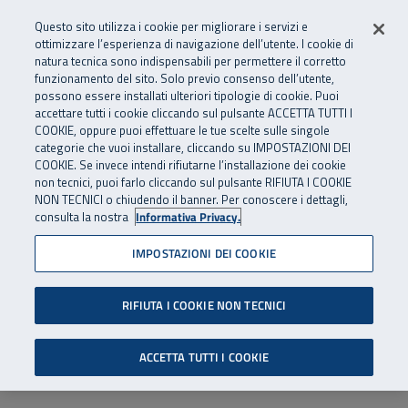
Numero Verde
800 810 810
.
Vai al menu principale
Vai al contenuto principale
Vai al Footer
Questo sito utilizza i cookie per migliorare i servizi e
Da cellulare e dall’estero
06 45539607
ottimizzare l’esperienza di navigazione dell’utente. I cookie di
natura tecnica sono indispensabili per permettere il corretto
funzionamento del sito. Solo previo consenso dell’utente,
Apri cerca
Apr
SuperAbile - il Contact Center Inail per il mondo della disabilità
possono essere installati ulteriori tipologie di cookie. Puoi
Navigazione principale
accettare tutti i cookie cliccando sul pulsante ACCETTA TUTTI I
COOKIE, oppure puoi effettuare le tue scelte sulle singole
categorie che vuoi installare, cliccando su IMPOSTAZIONI DEI
COOKIE. Se invece intendi rifiutarne l’installazione dei cookie
non tecnici, puoi farlo cliccando sul pulsante RIFIUTA I COOKIE
NON TECNICI o chiudendo il banner. Per conoscere i dettagli,
consulta la nostra
Informativa Privacy.
IMPOSTAZIONI DEI COOKIE
RIFIUTA I COOKIE NON TECNICI
ACCETTA TUTTI I COOKIE