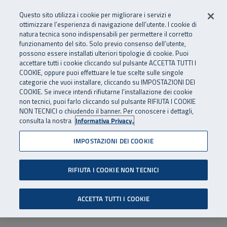
Numero Verde
800 810 810
.
Vai al menu principale
Vai al contenuto principale
Vai al Footer
Questo sito utilizza i cookie per migliorare i servizi e
Da cellulare e dall’estero
06 45539607
ottimizzare l’esperienza di navigazione dell’utente. I cookie di
natura tecnica sono indispensabili per permettere il corretto
funzionamento del sito. Solo previo consenso dell’utente,
Apri cerca
Apr
SuperAbile - il Contact Center Inail per il mondo della disabilità
possono essere installati ulteriori tipologie di cookie. Puoi
Navigazione principale
accettare tutti i cookie cliccando sul pulsante ACCETTA TUTTI I
COOKIE, oppure puoi effettuare le tue scelte sulle singole
categorie che vuoi installare, cliccando su IMPOSTAZIONI DEI
COOKIE. Se invece intendi rifiutarne l’installazione dei cookie
non tecnici, puoi farlo cliccando sul pulsante RIFIUTA I COOKIE
NON TECNICI o chiudendo il banner. Per conoscere i dettagli,
consulta la nostra
Informativa Privacy.
IMPOSTAZIONI DEI COOKIE
RIFIUTA I COOKIE NON TECNICI
ACCETTA TUTTI I COOKIE