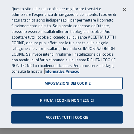
Numero Verde
800 810 810
.
Vai al menu principale
Vai al contenuto principale
Vai al Footer
Questo sito utilizza i cookie per migliorare i servizi e
Da cellulare e dall’estero
06 45539607
ottimizzare l’esperienza di navigazione dell’utente. I cookie di
natura tecnica sono indispensabili per permettere il corretto
funzionamento del sito. Solo previo consenso dell’utente,
Apri cerca
Apr
SuperAbile - il Contact Center Inail per il mondo della disabilità
possono essere installati ulteriori tipologie di cookie. Puoi
Navigazione principale
accettare tutti i cookie cliccando sul pulsante ACCETTA TUTTI I
COOKIE, oppure puoi effettuare le tue scelte sulle singole
categorie che vuoi installare, cliccando su IMPOSTAZIONI DEI
COOKIE. Se invece intendi rifiutarne l’installazione dei cookie
non tecnici, puoi farlo cliccando sul pulsante RIFIUTA I COOKIE
NON TECNICI o chiudendo il banner. Per conoscere i dettagli,
consulta la nostra
Informativa Privacy.
IMPOSTAZIONI DEI COOKIE
RIFIUTA I COOKIE NON TECNICI
ACCETTA TUTTI I COOKIE