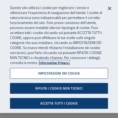
Numero Verde
800 810 810
.
Vai al menu principale
Vai al contenuto principale
Vai al Footer
Questo sito utilizza i cookie per migliorare i servizi e
Da cellulare e dall’estero
06 45539607
ottimizzare l’esperienza di navigazione dell’utente. I cookie di
natura tecnica sono indispensabili per permettere il corretto
funzionamento del sito. Solo previo consenso dell’utente,
Apri cerca
Apr
SuperAbile - il Contact Center Inail per il mondo della disabilità
possono essere installati ulteriori tipologie di cookie. Puoi
Navigazione principale
accettare tutti i cookie cliccando sul pulsante ACCETTA TUTTI I
COOKIE, oppure puoi effettuare le tue scelte sulle singole
categorie che vuoi installare, cliccando su IMPOSTAZIONI DEI
COOKIE. Se invece intendi rifiutarne l’installazione dei cookie
non tecnici, puoi farlo cliccando sul pulsante RIFIUTA I COOKIE
NON TECNICI o chiudendo il banner. Per conoscere i dettagli,
consulta la nostra
Informativa Privacy.
IMPOSTAZIONI DEI COOKIE
RIFIUTA I COOKIE NON TECNICI
ACCETTA TUTTI I COOKIE