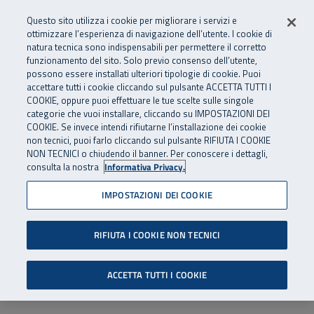
Numero Verde
800 810 810
.
Vai al menu principale
Vai al contenuto principale
Vai al Footer
Questo sito utilizza i cookie per migliorare i servizi e
Da cellulare e dall’estero
06 45539607
ottimizzare l’esperienza di navigazione dell’utente. I cookie di
natura tecnica sono indispensabili per permettere il corretto
funzionamento del sito. Solo previo consenso dell’utente,
Apri cerca
Apr
SuperAbile - il Contact Center Inail per il mondo della disabilità
possono essere installati ulteriori tipologie di cookie. Puoi
Navigazione principale
accettare tutti i cookie cliccando sul pulsante ACCETTA TUTTI I
COOKIE, oppure puoi effettuare le tue scelte sulle singole
categorie che vuoi installare, cliccando su IMPOSTAZIONI DEI
COOKIE. Se invece intendi rifiutarne l’installazione dei cookie
non tecnici, puoi farlo cliccando sul pulsante RIFIUTA I COOKIE
NON TECNICI o chiudendo il banner. Per conoscere i dettagli,
consulta la nostra
Informativa Privacy.
IMPOSTAZIONI DEI COOKIE
RIFIUTA I COOKIE NON TECNICI
ACCETTA TUTTI I COOKIE