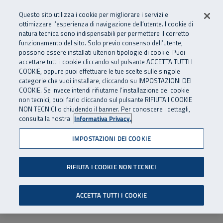
Numero Verde
800 810 810
.
Vai al menu principale
Vai al contenuto principale
Vai al Footer
Questo sito utilizza i cookie per migliorare i servizi e
Da cellulare e dall’estero
06 45539607
ottimizzare l’esperienza di navigazione dell’utente. I cookie di
natura tecnica sono indispensabili per permettere il corretto
funzionamento del sito. Solo previo consenso dell’utente,
Apri cerca
Apr
SuperAbile - il Contact Center Inail per il mondo della disabilità
possono essere installati ulteriori tipologie di cookie. Puoi
Navigazione principale
accettare tutti i cookie cliccando sul pulsante ACCETTA TUTTI I
COOKIE, oppure puoi effettuare le tue scelte sulle singole
categorie che vuoi installare, cliccando su IMPOSTAZIONI DEI
COOKIE. Se invece intendi rifiutarne l’installazione dei cookie
non tecnici, puoi farlo cliccando sul pulsante RIFIUTA I COOKIE
NON TECNICI o chiudendo il banner. Per conoscere i dettagli,
consulta la nostra
Informativa Privacy.
IMPOSTAZIONI DEI COOKIE
RIFIUTA I COOKIE NON TECNICI
ACCETTA TUTTI I COOKIE