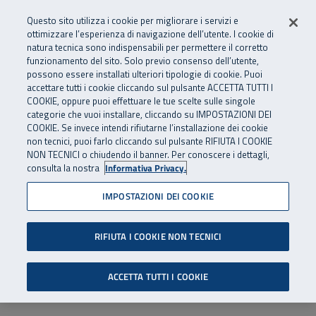
Numero Verde
800 810 810
.
Vai al menu principale
Vai al contenuto principale
Vai al Footer
Questo sito utilizza i cookie per migliorare i servizi e
Da cellulare e dall’estero
06 45539607
ottimizzare l’esperienza di navigazione dell’utente. I cookie di
natura tecnica sono indispensabili per permettere il corretto
funzionamento del sito. Solo previo consenso dell’utente,
Apri cerca
Apr
SuperAbile - il Contact Center Inail per il mondo della disabilità
possono essere installati ulteriori tipologie di cookie. Puoi
Navigazione principale
accettare tutti i cookie cliccando sul pulsante ACCETTA TUTTI I
COOKIE, oppure puoi effettuare le tue scelte sulle singole
categorie che vuoi installare, cliccando su IMPOSTAZIONI DEI
COOKIE. Se invece intendi rifiutarne l’installazione dei cookie
non tecnici, puoi farlo cliccando sul pulsante RIFIUTA I COOKIE
NON TECNICI o chiudendo il banner. Per conoscere i dettagli,
consulta la nostra
Informativa Privacy.
IMPOSTAZIONI DEI COOKIE
RIFIUTA I COOKIE NON TECNICI
ACCETTA TUTTI I COOKIE