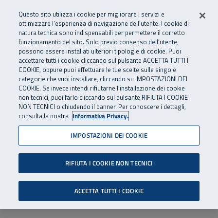
Numero Verde
800 810 810
.
Vai al menu principale
Vai al contenuto principale
Vai al Footer
Questo sito utilizza i cookie per migliorare i servizi e
Da cellulare e dall’estero
06 45539607
ottimizzare l’esperienza di navigazione dell’utente. I cookie di
natura tecnica sono indispensabili per permettere il corretto
funzionamento del sito. Solo previo consenso dell’utente,
Apri cerca
Apr
SuperAbile - il Contact Center Inail per il mondo della disabilità
possono essere installati ulteriori tipologie di cookie. Puoi
Navigazione principale
accettare tutti i cookie cliccando sul pulsante ACCETTA TUTTI I
COOKIE, oppure puoi effettuare le tue scelte sulle singole
categorie che vuoi installare, cliccando su IMPOSTAZIONI DEI
COOKIE. Se invece intendi rifiutarne l’installazione dei cookie
non tecnici, puoi farlo cliccando sul pulsante RIFIUTA I COOKIE
NON TECNICI o chiudendo il banner. Per conoscere i dettagli,
consulta la nostra
Informativa Privacy.
IMPOSTAZIONI DEI COOKIE
RIFIUTA I COOKIE NON TECNICI
ACCETTA TUTTI I COOKIE