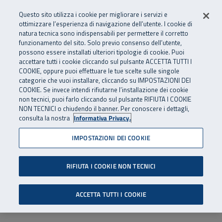
Numero Verde
800 810 810
.
Vai al menu principale
Vai al contenuto principale
Vai al Footer
Questo sito utilizza i cookie per migliorare i servizi e
Da cellulare e dall’estero
06 45539607
ottimizzare l’esperienza di navigazione dell’utente. I cookie di
natura tecnica sono indispensabili per permettere il corretto
funzionamento del sito. Solo previo consenso dell’utente,
Apri cerca
Apr
SuperAbile - il Contact Center Inail per il mondo della disabilità
possono essere installati ulteriori tipologie di cookie. Puoi
Navigazione principale
accettare tutti i cookie cliccando sul pulsante ACCETTA TUTTI I
COOKIE, oppure puoi effettuare le tue scelte sulle singole
categorie che vuoi installare, cliccando su IMPOSTAZIONI DEI
COOKIE. Se invece intendi rifiutarne l’installazione dei cookie
non tecnici, puoi farlo cliccando sul pulsante RIFIUTA I COOKIE
NON TECNICI o chiudendo il banner. Per conoscere i dettagli,
consulta la nostra
Informativa Privacy.
IMPOSTAZIONI DEI COOKIE
RIFIUTA I COOKIE NON TECNICI
ACCETTA TUTTI I COOKIE