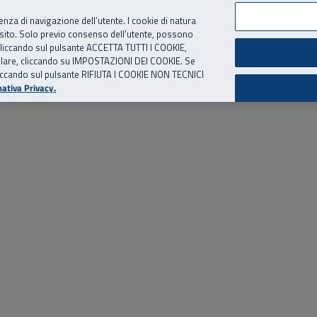
per te, chiamaci.
Numero Verde
800 810 810
.
Da cellulare e dall’estero
06 
ienza di navigazione dell’utente. I cookie di natura
 sito. Solo previo consenso dell’utente, possono
ie cliccando sul pulsante ACCETTA TUTTI I COOKIE,
ed eventi
Risorse utili
Supporto
tallare, cliccando su IMPOSTAZIONI DEI COOKIE. Se
o cliccando sul pulsante RIFIUTA I COOKIE NON TECNICI
ativa Privacy.