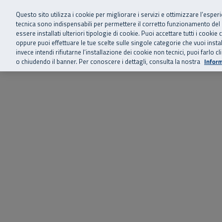
Siamo qui 
Vai al menu principale
Vai al contenuto principale
Vai al Footer
Questo sito utilizza i cookie per migliorare i servizi e ottimizzare l’esper
tecnica sono indispensabili per permettere il corretto funzionamento del
essere installati ulteriori tipologie di cookie. Puoi accettare tutti i cook
Home
Chi siamo
Storie, news 
SuperAbile - il Contact Center Inail per il mondo della disabilità
oppure puoi effettuare le tue scelte sulle singole categorie che vuoi ins
invece intendi rifiutarne l’installazione dei cookie non tecnici, puoi farl
o chiudendo il banner. Per conoscere i dettagli, consulta la nostra
Inform