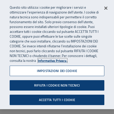
Numero Verde
800 810 810
.
Vai al menu principale
Vai al contenuto principale
Vai al Footer
Questo sito utilizza i cookie per migliorare i servizi e
Da cellulare e dall’estero
06 45539607
ottimizzare l’esperienza di navigazione dell’utente. I cookie di
natura tecnica sono indispensabili per permettere il corretto
funzionamento del sito. Solo previo consenso dell’utente,
Apri cerca
Apr
SuperAbile - il Contact Center Inail per il mondo della disabilità
possono essere installati ulteriori tipologie di cookie. Puoi
Navigazione principale
accettare tutti i cookie cliccando sul pulsante ACCETTA TUTTI I
COOKIE, oppure puoi effettuare le tue scelte sulle singole
categorie che vuoi installare, cliccando su IMPOSTAZIONI DEI
COOKIE. Se invece intendi rifiutarne l’installazione dei cookie
non tecnici, puoi farlo cliccando sul pulsante RIFIUTA I COOKIE
NON TECNICI o chiudendo il banner. Per conoscere i dettagli,
consulta la nostra
Informativa Privacy.
IMPOSTAZIONI DEI COOKIE
RIFIUTA I COOKIE NON TECNICI
ACCETTA TUTTI I COOKIE