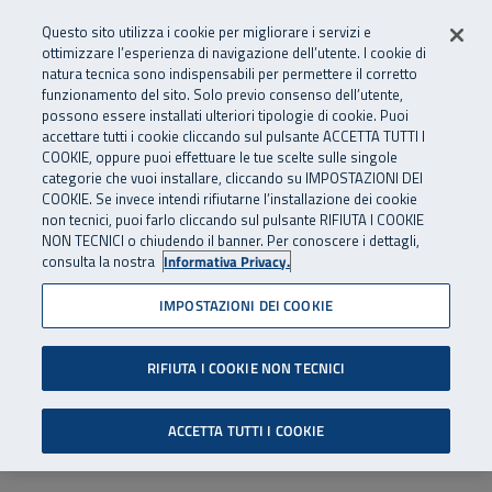
Numero Verde
800 810 810
.
Vai al menu principale
Vai al contenuto principale
Vai al Footer
Questo sito utilizza i cookie per migliorare i servizi e
Da cellulare e dall’estero
06 45539607
ottimizzare l’esperienza di navigazione dell’utente. I cookie di
natura tecnica sono indispensabili per permettere il corretto
funzionamento del sito. Solo previo consenso dell’utente,
Apri cerca
Apr
SuperAbile - il Contact Center Inail per il mondo della disabilità
possono essere installati ulteriori tipologie di cookie. Puoi
Navigazione principale
accettare tutti i cookie cliccando sul pulsante ACCETTA TUTTI I
COOKIE, oppure puoi effettuare le tue scelte sulle singole
categorie che vuoi installare, cliccando su IMPOSTAZIONI DEI
COOKIE. Se invece intendi rifiutarne l’installazione dei cookie
non tecnici, puoi farlo cliccando sul pulsante RIFIUTA I COOKIE
NON TECNICI o chiudendo il banner. Per conoscere i dettagli,
consulta la nostra
Informativa Privacy.
IMPOSTAZIONI DEI COOKIE
RIFIUTA I COOKIE NON TECNICI
ACCETTA TUTTI I COOKIE