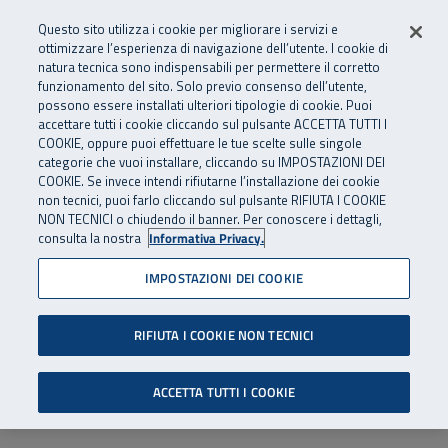
Numero Verde
800 810 810
.
Vai al menu principale
Vai al contenuto principale
Vai al Footer
Questo sito utilizza i cookie per migliorare i servizi e
Da cellulare e dall’estero
06 45539607
ottimizzare l’esperienza di navigazione dell’utente. I cookie di
natura tecnica sono indispensabili per permettere il corretto
funzionamento del sito. Solo previo consenso dell’utente,
Apri cerca
Apr
SuperAbile - il Contact Center Inail per il mondo della disabilità
possono essere installati ulteriori tipologie di cookie. Puoi
Navigazione principale
accettare tutti i cookie cliccando sul pulsante ACCETTA TUTTI I
COOKIE, oppure puoi effettuare le tue scelte sulle singole
categorie che vuoi installare, cliccando su IMPOSTAZIONI DEI
COOKIE. Se invece intendi rifiutarne l’installazione dei cookie
non tecnici, puoi farlo cliccando sul pulsante RIFIUTA I COOKIE
NON TECNICI o chiudendo il banner. Per conoscere i dettagli,
consulta la nostra
Informativa Privacy.
IMPOSTAZIONI DEI COOKIE
RIFIUTA I COOKIE NON TECNICI
ACCETTA TUTTI I COOKIE