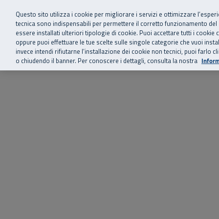
Siamo qui 
Vai al menu principale
Vai al contenuto principale
Vai al Footer
Questo sito utilizza i cookie per migliorare i servizi e ottimizzare l’esper
tecnica sono indispensabili per permettere il corretto funzionamento del
essere installati ulteriori tipologie di cookie. Puoi accettare tutti i cook
Home
Chi siamo
Storie, news 
SuperAbile - il Contact Center Inail per il mondo della disabilità
oppure puoi effettuare le tue scelte sulle singole categorie che vuoi ins
invece intendi rifiutarne l’installazione dei cookie non tecnici, puoi farl
o chiudendo il banner. Per conoscere i dettagli, consulta la nostra
Inform