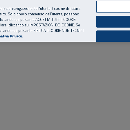
per te, chiamaci.
Numero Verde
800 810 810
.
Da cellulare e dall’estero
06 
ienza di navigazione dell’utente. I cookie di natura
 sito. Solo previo consenso dell’utente, possono
ie cliccando sul pulsante ACCETTA TUTTI I COOKIE,
ed eventi
Risorse utili
Supporto
tallare, cliccando su IMPOSTAZIONI DEI COOKIE. Se
o cliccando sul pulsante RIFIUTA I COOKIE NON TECNICI
ativa Privacy.