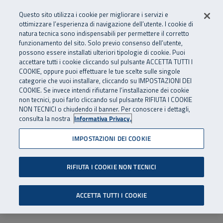
Numero Verde
800 810 810
.
Vai al menu principale
Vai al contenuto principale
Vai al Footer
Questo sito utilizza i cookie per migliorare i servizi e
Da cellulare e dall’estero
06 45539607
ottimizzare l’esperienza di navigazione dell’utente. I cookie di
natura tecnica sono indispensabili per permettere il corretto
funzionamento del sito. Solo previo consenso dell’utente,
Apri cerca
Apr
SuperAbile - il Contact Center Inail per il mondo della disabilità
possono essere installati ulteriori tipologie di cookie. Puoi
Navigazione principale
accettare tutti i cookie cliccando sul pulsante ACCETTA TUTTI I
COOKIE, oppure puoi effettuare le tue scelte sulle singole
categorie che vuoi installare, cliccando su IMPOSTAZIONI DEI
COOKIE. Se invece intendi rifiutarne l’installazione dei cookie
non tecnici, puoi farlo cliccando sul pulsante RIFIUTA I COOKIE
NON TECNICI o chiudendo il banner. Per conoscere i dettagli,
consulta la nostra
Informativa Privacy.
IMPOSTAZIONI DEI COOKIE
RIFIUTA I COOKIE NON TECNICI
ACCETTA TUTTI I COOKIE