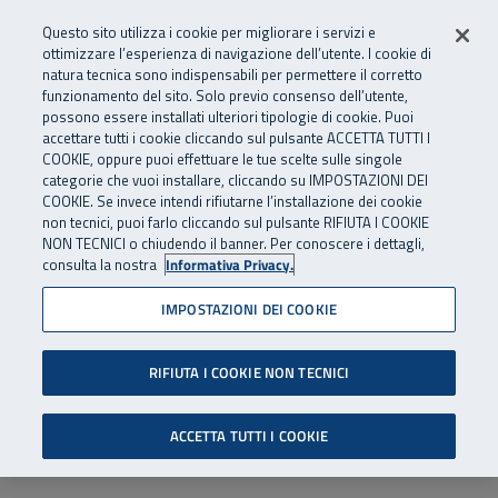
Numero Verde
800 810 810
.
Vai al menu principale
Vai al contenuto principale
Vai al Footer
Questo sito utilizza i cookie per migliorare i servizi e
Da cellulare e dall’estero
06 45539607
ottimizzare l’esperienza di navigazione dell’utente. I cookie di
natura tecnica sono indispensabili per permettere il corretto
funzionamento del sito. Solo previo consenso dell’utente,
Apri cerca
Apr
SuperAbile - il Contact Center Inail per il mondo della disabilità
possono essere installati ulteriori tipologie di cookie. Puoi
Navigazione principale
accettare tutti i cookie cliccando sul pulsante ACCETTA TUTTI I
COOKIE, oppure puoi effettuare le tue scelte sulle singole
categorie che vuoi installare, cliccando su IMPOSTAZIONI DEI
COOKIE. Se invece intendi rifiutarne l’installazione dei cookie
non tecnici, puoi farlo cliccando sul pulsante RIFIUTA I COOKIE
NON TECNICI o chiudendo il banner. Per conoscere i dettagli,
consulta la nostra
Informativa Privacy.
IMPOSTAZIONI DEI COOKIE
RIFIUTA I COOKIE NON TECNICI
ACCETTA TUTTI I COOKIE