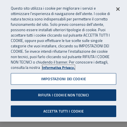
Numero Verde
800 810 810
.
Vai al menu principale
Vai al contenuto principale
Vai al Footer
Questo sito utilizza i cookie per migliorare i servizi e
Da cellulare e dall’estero
06 45539607
ottimizzare l’esperienza di navigazione dell’utente. I cookie di
natura tecnica sono indispensabili per permettere il corretto
funzionamento del sito. Solo previo consenso dell’utente,
Apri cerca
Apr
SuperAbile - il Contact Center Inail per il mondo della disabilità
possono essere installati ulteriori tipologie di cookie. Puoi
Navigazione principale
accettare tutti i cookie cliccando sul pulsante ACCETTA TUTTI I
COOKIE, oppure puoi effettuare le tue scelte sulle singole
categorie che vuoi installare, cliccando su IMPOSTAZIONI DEI
COOKIE. Se invece intendi rifiutarne l’installazione dei cookie
non tecnici, puoi farlo cliccando sul pulsante RIFIUTA I COOKIE
NON TECNICI o chiudendo il banner. Per conoscere i dettagli,
consulta la nostra
Informativa Privacy.
IMPOSTAZIONI DEI COOKIE
RIFIUTA I COOKIE NON TECNICI
ACCETTA TUTTI I COOKIE