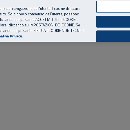
per te, chiamaci.
Numero Verde
800 810 810
.
Da cellulare e dall’estero
06 
ienza di navigazione dell’utente. I cookie di natura
 sito. Solo previo consenso dell’utente, possono
ie cliccando sul pulsante ACCETTA TUTTI I COOKIE,
ed eventi
Risorse utili
Supporto
tallare, cliccando su IMPOSTAZIONI DEI COOKIE. Se
o cliccando sul pulsante RIFIUTA I COOKIE NON TECNICI
ativa Privacy.