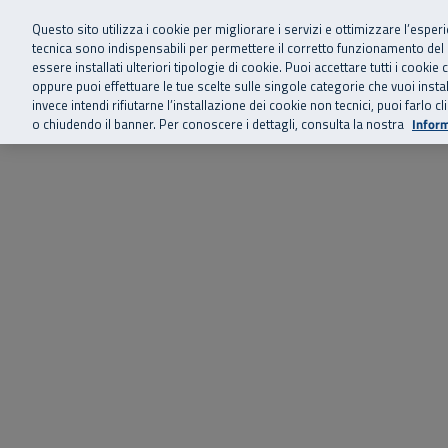
Siamo qui 
Vai al menu principale
Vai al contenuto principale
Vai al Footer
Questo sito utilizza i cookie per migliorare i servizi e ottimizzare l’esper
tecnica sono indispensabili per permettere il corretto funzionamento del
essere installati ulteriori tipologie di cookie. Puoi accettare tutti i cook
Home
Chi siamo
Storie, news 
SuperAbile - il Contact Center Inail per il mondo della disabilità
oppure puoi effettuare le tue scelte sulle singole categorie che vuoi ins
invece intendi rifiutarne l’installazione dei cookie non tecnici, puoi farl
o chiudendo il banner. Per conoscere i dettagli, consulta la nostra
Inform