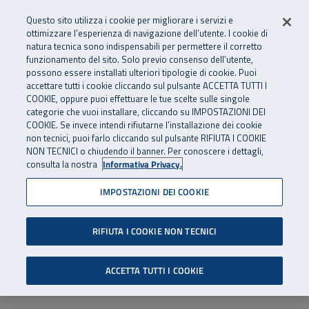
Numero Verde
800 810 810
.
Vai al menu principale
Vai al contenuto principale
Vai al Footer
Questo sito utilizza i cookie per migliorare i servizi e
Da cellulare e dall’estero
06 45539607
ottimizzare l’esperienza di navigazione dell’utente. I cookie di
natura tecnica sono indispensabili per permettere il corretto
funzionamento del sito. Solo previo consenso dell’utente,
Apri cerca
Apr
SuperAbile - il Contact Center Inail per il mondo della disabilità
possono essere installati ulteriori tipologie di cookie. Puoi
Navigazione principale
accettare tutti i cookie cliccando sul pulsante ACCETTA TUTTI I
COOKIE, oppure puoi effettuare le tue scelte sulle singole
categorie che vuoi installare, cliccando su IMPOSTAZIONI DEI
COOKIE. Se invece intendi rifiutarne l’installazione dei cookie
non tecnici, puoi farlo cliccando sul pulsante RIFIUTA I COOKIE
NON TECNICI o chiudendo il banner. Per conoscere i dettagli,
consulta la nostra
Informativa Privacy.
IMPOSTAZIONI DEI COOKIE
RIFIUTA I COOKIE NON TECNICI
ACCETTA TUTTI I COOKIE