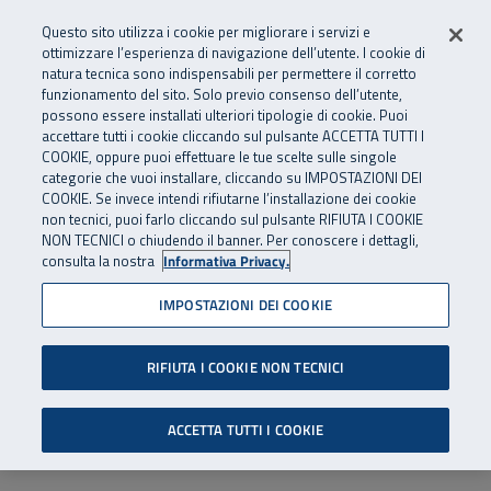
Numero Verde
800 810 810
.
Vai al menu principale
Vai al contenuto principale
Vai al Footer
Questo sito utilizza i cookie per migliorare i servizi e
Da cellulare e dall’estero
06 45539607
ottimizzare l’esperienza di navigazione dell’utente. I cookie di
natura tecnica sono indispensabili per permettere il corretto
funzionamento del sito. Solo previo consenso dell’utente,
Apri cerca
Apr
SuperAbile - il Contact Center Inail per il mondo della disabilità
possono essere installati ulteriori tipologie di cookie. Puoi
Navigazione principale
accettare tutti i cookie cliccando sul pulsante ACCETTA TUTTI I
COOKIE, oppure puoi effettuare le tue scelte sulle singole
categorie che vuoi installare, cliccando su IMPOSTAZIONI DEI
COOKIE. Se invece intendi rifiutarne l’installazione dei cookie
non tecnici, puoi farlo cliccando sul pulsante RIFIUTA I COOKIE
NON TECNICI o chiudendo il banner. Per conoscere i dettagli,
consulta la nostra
Informativa Privacy.
IMPOSTAZIONI DEI COOKIE
RIFIUTA I COOKIE NON TECNICI
ACCETTA TUTTI I COOKIE