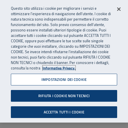
Numero Verde
800 810 810
.
Vai al menu principale
Vai al contenuto principale
Vai al Footer
Questo sito utilizza i cookie per migliorare i servizi e
Da cellulare e dall’estero
06 45539607
ottimizzare l’esperienza di navigazione dell’utente. I cookie di
natura tecnica sono indispensabili per permettere il corretto
funzionamento del sito. Solo previo consenso dell’utente,
Apri cerca
Apr
SuperAbile - il Contact Center Inail per il mondo della disabilità
possono essere installati ulteriori tipologie di cookie. Puoi
Navigazione principale
accettare tutti i cookie cliccando sul pulsante ACCETTA TUTTI I
COOKIE, oppure puoi effettuare le tue scelte sulle singole
categorie che vuoi installare, cliccando su IMPOSTAZIONI DEI
COOKIE. Se invece intendi rifiutarne l’installazione dei cookie
non tecnici, puoi farlo cliccando sul pulsante RIFIUTA I COOKIE
NON TECNICI o chiudendo il banner. Per conoscere i dettagli,
consulta la nostra
Informativa Privacy.
IMPOSTAZIONI DEI COOKIE
RIFIUTA I COOKIE NON TECNICI
ACCETTA TUTTI I COOKIE