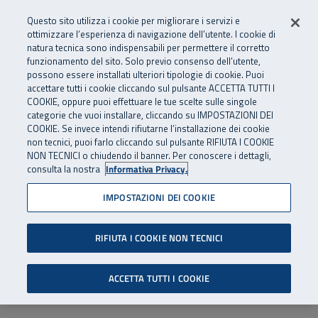
Numero Verde
800 810 810
.
Vai al menu principale
Vai al contenuto principale
Vai al Footer
Questo sito utilizza i cookie per migliorare i servizi e
Da cellulare e dall’estero
06 45539607
ottimizzare l’esperienza di navigazione dell’utente. I cookie di
natura tecnica sono indispensabili per permettere il corretto
funzionamento del sito. Solo previo consenso dell’utente,
Apri cerca
Apr
SuperAbile - il Contact Center Inail per il mondo della disabilità
possono essere installati ulteriori tipologie di cookie. Puoi
Navigazione principale
accettare tutti i cookie cliccando sul pulsante ACCETTA TUTTI I
COOKIE, oppure puoi effettuare le tue scelte sulle singole
categorie che vuoi installare, cliccando su IMPOSTAZIONI DEI
COOKIE. Se invece intendi rifiutarne l’installazione dei cookie
non tecnici, puoi farlo cliccando sul pulsante RIFIUTA I COOKIE
NON TECNICI o chiudendo il banner. Per conoscere i dettagli,
consulta la nostra
Informativa Privacy.
IMPOSTAZIONI DEI COOKIE
RIFIUTA I COOKIE NON TECNICI
ACCETTA TUTTI I COOKIE