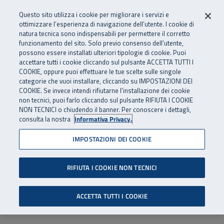
Numero Verde
800 810 810
.
Vai al menu principale
Vai al contenuto principale
Vai al Footer
Questo sito utilizza i cookie per migliorare i servizi e
Da cellulare e dall’estero
06 45539607
ottimizzare l’esperienza di navigazione dell’utente. I cookie di
natura tecnica sono indispensabili per permettere il corretto
funzionamento del sito. Solo previo consenso dell’utente,
Apri cerca
Apr
SuperAbile - il Contact Center Inail per il mondo della disabilità
possono essere installati ulteriori tipologie di cookie. Puoi
Navigazione principale
accettare tutti i cookie cliccando sul pulsante ACCETTA TUTTI I
COOKIE, oppure puoi effettuare le tue scelte sulle singole
categorie che vuoi installare, cliccando su IMPOSTAZIONI DEI
COOKIE. Se invece intendi rifiutarne l’installazione dei cookie
non tecnici, puoi farlo cliccando sul pulsante RIFIUTA I COOKIE
NON TECNICI o chiudendo il banner. Per conoscere i dettagli,
consulta la nostra
Informativa Privacy.
IMPOSTAZIONI DEI COOKIE
RIFIUTA I COOKIE NON TECNICI
ACCETTA TUTTI I COOKIE