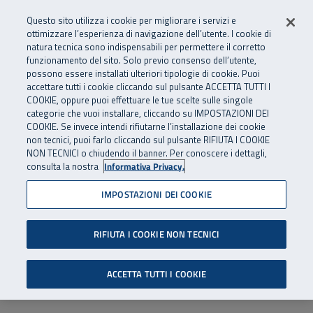
Numero Verde
800 810 810
.
Vai al menu principale
Vai al contenuto principale
Vai al Footer
Questo sito utilizza i cookie per migliorare i servizi e
Da cellulare e dall’estero
06 45539607
ottimizzare l’esperienza di navigazione dell’utente. I cookie di
natura tecnica sono indispensabili per permettere il corretto
funzionamento del sito. Solo previo consenso dell’utente,
Apri cerca
Apr
SuperAbile - il Contact Center Inail per il mondo della disabilità
possono essere installati ulteriori tipologie di cookie. Puoi
Navigazione principale
accettare tutti i cookie cliccando sul pulsante ACCETTA TUTTI I
COOKIE, oppure puoi effettuare le tue scelte sulle singole
categorie che vuoi installare, cliccando su IMPOSTAZIONI DEI
COOKIE. Se invece intendi rifiutarne l’installazione dei cookie
non tecnici, puoi farlo cliccando sul pulsante RIFIUTA I COOKIE
NON TECNICI o chiudendo il banner. Per conoscere i dettagli,
consulta la nostra
Informativa Privacy.
IMPOSTAZIONI DEI COOKIE
RIFIUTA I COOKIE NON TECNICI
ACCETTA TUTTI I COOKIE