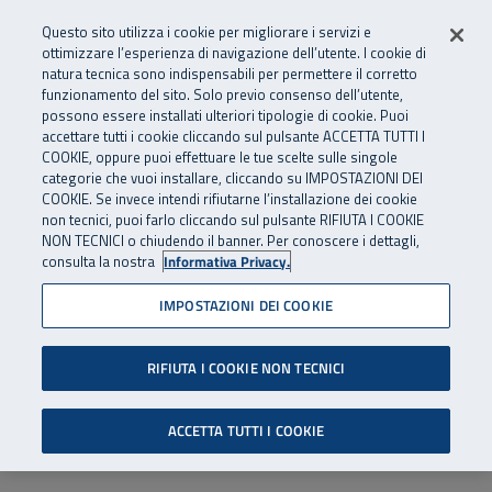
Numero Verde
800 810 810
.
Vai al menu principale
Vai al contenuto principale
Vai al Footer
Questo sito utilizza i cookie per migliorare i servizi e
Da cellulare e dall’estero
06 45539607
ottimizzare l’esperienza di navigazione dell’utente. I cookie di
natura tecnica sono indispensabili per permettere il corretto
funzionamento del sito. Solo previo consenso dell’utente,
Apri cerca
Apr
SuperAbile - il Contact Center Inail per il mondo della disabilità
possono essere installati ulteriori tipologie di cookie. Puoi
Navigazione principale
accettare tutti i cookie cliccando sul pulsante ACCETTA TUTTI I
COOKIE, oppure puoi effettuare le tue scelte sulle singole
categorie che vuoi installare, cliccando su IMPOSTAZIONI DEI
COOKIE. Se invece intendi rifiutarne l’installazione dei cookie
non tecnici, puoi farlo cliccando sul pulsante RIFIUTA I COOKIE
NON TECNICI o chiudendo il banner. Per conoscere i dettagli,
consulta la nostra
Informativa Privacy.
IMPOSTAZIONI DEI COOKIE
RIFIUTA I COOKIE NON TECNICI
ACCETTA TUTTI I COOKIE