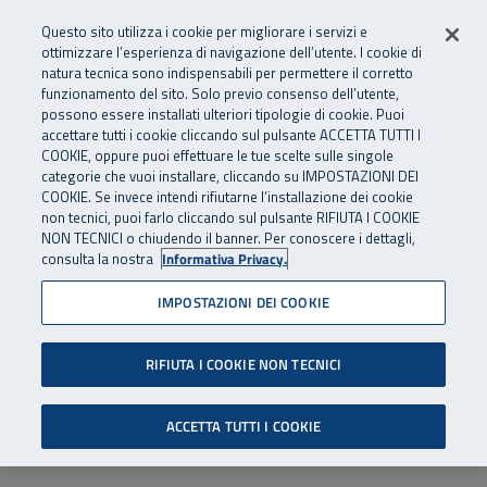
Numero Verde
800 810 810
.
Vai al menu principale
Vai al contenuto principale
Vai al Footer
Questo sito utilizza i cookie per migliorare i servizi e
Da cellulare e dall’estero
06 45539607
ottimizzare l’esperienza di navigazione dell’utente. I cookie di
natura tecnica sono indispensabili per permettere il corretto
funzionamento del sito. Solo previo consenso dell’utente,
Apri cerca
Apr
SuperAbile - il Contact Center Inail per il mondo della disabilità
possono essere installati ulteriori tipologie di cookie. Puoi
Navigazione principale
accettare tutti i cookie cliccando sul pulsante ACCETTA TUTTI I
COOKIE, oppure puoi effettuare le tue scelte sulle singole
categorie che vuoi installare, cliccando su IMPOSTAZIONI DEI
COOKIE. Se invece intendi rifiutarne l’installazione dei cookie
non tecnici, puoi farlo cliccando sul pulsante RIFIUTA I COOKIE
NON TECNICI o chiudendo il banner. Per conoscere i dettagli,
consulta la nostra
Informativa Privacy.
IMPOSTAZIONI DEI COOKIE
RIFIUTA I COOKIE NON TECNICI
ACCETTA TUTTI I COOKIE