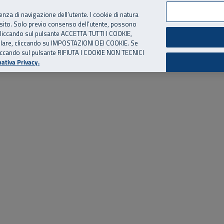
per te, chiamaci.
Numero Verde
800 810 810
.
Da cellulare e dall’estero
06 
ienza di navigazione dell’utente. I cookie di natura
 sito. Solo previo consenso dell’utente, possono
ie cliccando sul pulsante ACCETTA TUTTI I COOKIE,
ed eventi
Risorse utili
Supporto
tallare, cliccando su IMPOSTAZIONI DEI COOKIE. Se
o cliccando sul pulsante RIFIUTA I COOKIE NON TECNICI
ativa Privacy.