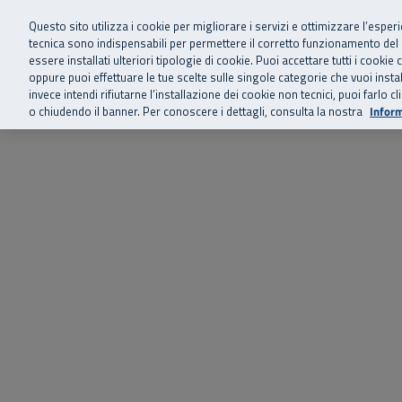
Siamo qui 
Vai al menu principale
Vai al contenuto principale
Vai al Footer
Questo sito utilizza i cookie per migliorare i servizi e ottimizzare l’esper
tecnica sono indispensabili per permettere il corretto funzionamento del
essere installati ulteriori tipologie di cookie. Puoi accettare tutti i cook
Home
Chi siamo
Storie, news 
SuperAbile - il Contact Center Inail per il mondo della disabilità
oppure puoi effettuare le tue scelte sulle singole categorie che vuoi ins
invece intendi rifiutarne l’installazione dei cookie non tecnici, puoi farl
o chiudendo il banner. Per conoscere i dettagli, consulta la nostra
Inform