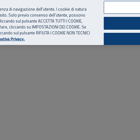
per te, chiamaci.
Numero Verde
800 810 810
.
Da cellulare e dall’estero
06 
ienza di navigazione dell’utente. I cookie di natura
 sito. Solo previo consenso dell’utente, possono
ie cliccando sul pulsante ACCETTA TUTTI I COOKIE,
ed eventi
Risorse utili
Supporto
tallare, cliccando su IMPOSTAZIONI DEI COOKIE. Se
o cliccando sul pulsante RIFIUTA I COOKIE NON TECNICI
ativa Privacy.