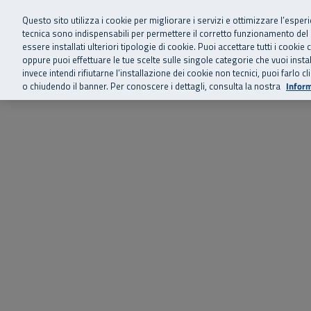
Siamo qui 
Vai al menu principale
Vai al contenuto principale
Vai al Footer
Questo sito utilizza i cookie per migliorare i servizi e ottimizzare l’esper
tecnica sono indispensabili per permettere il corretto funzionamento del
essere installati ulteriori tipologie di cookie. Puoi accettare tutti i cook
Home
Chi siamo
Storie, news 
SuperAbile - il Contact Center Inail per il mondo della disabilità
oppure puoi effettuare le tue scelte sulle singole categorie che vuoi ins
invece intendi rifiutarne l’installazione dei cookie non tecnici, puoi farl
o chiudendo il banner. Per conoscere i dettagli, consulta la nostra
Inform