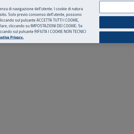
per te, chiamaci.
Numero Verde
800 810 810
.
Da cellulare e dall’estero
06 
ienza di navigazione dell’utente. I cookie di natura
 sito. Solo previo consenso dell’utente, possono
ie cliccando sul pulsante ACCETTA TUTTI I COOKIE,
ed eventi
Risorse utili
Supporto
tallare, cliccando su IMPOSTAZIONI DEI COOKIE. Se
o cliccando sul pulsante RIFIUTA I COOKIE NON TECNICI
ativa Privacy.