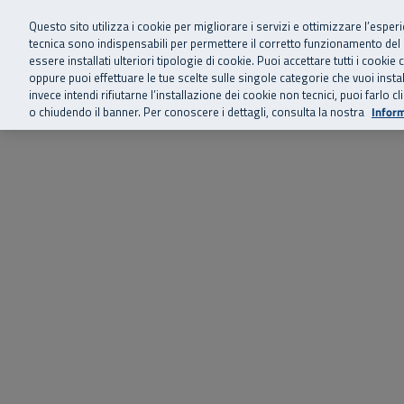
Siamo qui 
Vai al menu principale
Vai al contenuto principale
Vai al Footer
Questo sito utilizza i cookie per migliorare i servizi e ottimizzare l’esper
tecnica sono indispensabili per permettere il corretto funzionamento del
essere installati ulteriori tipologie di cookie. Puoi accettare tutti i cook
Home
Chi siamo
Storie, news 
SuperAbile - il Contact Center Inail per il mondo della disabilità
oppure puoi effettuare le tue scelte sulle singole categorie che vuoi ins
invece intendi rifiutarne l’installazione dei cookie non tecnici, puoi farl
o chiudendo il banner. Per conoscere i dettagli, consulta la nostra
Inform