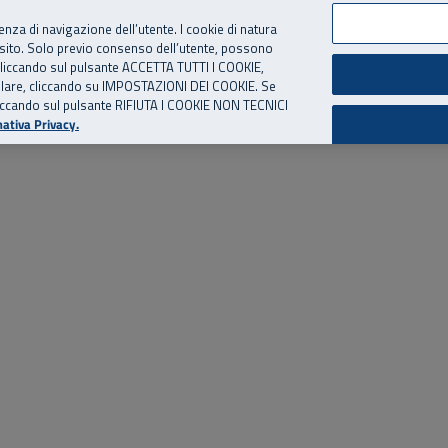
per te, chiamaci.
Numero Verde
800 810 810
.
Da cellulare e dall’estero
06 
ienza di navigazione dell’utente. I cookie di natura
 sito. Solo previo consenso dell’utente, possono
ie cliccando sul pulsante ACCETTA TUTTI I COOKIE,
ed eventi
Risorse utili
Supporto
tallare, cliccando su IMPOSTAZIONI DEI COOKIE. Se
o cliccando sul pulsante RIFIUTA I COOKIE NON TECNICI
ativa Privacy.