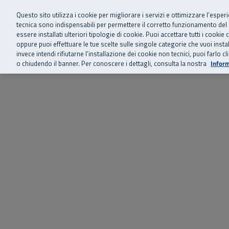
Siamo qui 
Vai al menu principale
Vai al contenuto principale
Vai al Footer
Questo sito utilizza i cookie per migliorare i servizi e ottimizzare l’esper
tecnica sono indispensabili per permettere il corretto funzionamento del
essere installati ulteriori tipologie di cookie. Puoi accettare tutti i cook
Home
Chi siamo
Storie, news 
SuperAbile - il Contact Center Inail per il mondo della disabilità
oppure puoi effettuare le tue scelte sulle singole categorie che vuoi ins
invece intendi rifiutarne l’installazione dei cookie non tecnici, puoi farl
o chiudendo il banner. Per conoscere i dettagli, consulta la nostra
Inform