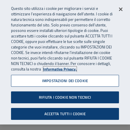
Numero Verde
800 810 810
.
Vai al menu principale
Vai al contenuto principale
Vai al Footer
Questo sito utilizza i cookie per migliorare i servizi e
Da cellulare e dall’estero
06 45539607
ottimizzare l’esperienza di navigazione dell’utente. I cookie di
natura tecnica sono indispensabili per permettere il corretto
funzionamento del sito. Solo previo consenso dell’utente,
Apri cerca
Apr
SuperAbile - il Contact Center Inail per il mondo della disabilità
possono essere installati ulteriori tipologie di cookie. Puoi
Navigazione principale
accettare tutti i cookie cliccando sul pulsante ACCETTA TUTTI I
COOKIE, oppure puoi effettuare le tue scelte sulle singole
categorie che vuoi installare, cliccando su IMPOSTAZIONI DEI
COOKIE. Se invece intendi rifiutarne l’installazione dei cookie
non tecnici, puoi farlo cliccando sul pulsante RIFIUTA I COOKIE
NON TECNICI o chiudendo il banner. Per conoscere i dettagli,
consulta la nostra
Informativa Privacy.
IMPOSTAZIONI DEI COOKIE
RIFIUTA I COOKIE NON TECNICI
ACCETTA TUTTI I COOKIE