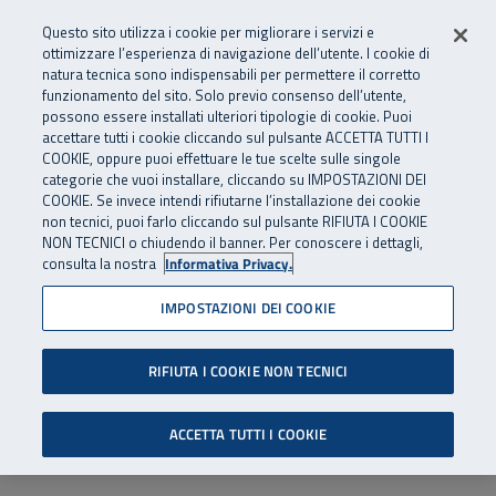
Numero Verde
800 810 810
.
Vai al menu principale
Vai al contenuto principale
Vai al Footer
Questo sito utilizza i cookie per migliorare i servizi e
Da cellulare e dall’estero
06 45539607
ottimizzare l’esperienza di navigazione dell’utente. I cookie di
natura tecnica sono indispensabili per permettere il corretto
funzionamento del sito. Solo previo consenso dell’utente,
Apri cerca
Apr
SuperAbile - il Contact Center Inail per il mondo della disabilità
possono essere installati ulteriori tipologie di cookie. Puoi
Navigazione principale
accettare tutti i cookie cliccando sul pulsante ACCETTA TUTTI I
COOKIE, oppure puoi effettuare le tue scelte sulle singole
categorie che vuoi installare, cliccando su IMPOSTAZIONI DEI
COOKIE. Se invece intendi rifiutarne l’installazione dei cookie
non tecnici, puoi farlo cliccando sul pulsante RIFIUTA I COOKIE
NON TECNICI o chiudendo il banner. Per conoscere i dettagli,
consulta la nostra
Informativa Privacy.
IMPOSTAZIONI DEI COOKIE
RIFIUTA I COOKIE NON TECNICI
ACCETTA TUTTI I COOKIE