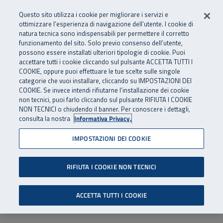
Numero Verde
800 810 810
.
Vai al menu principale
Vai al contenuto principale
Vai al Footer
Questo sito utilizza i cookie per migliorare i servizi e
Da cellulare e dall’estero
06 45539607
ottimizzare l’esperienza di navigazione dell’utente. I cookie di
natura tecnica sono indispensabili per permettere il corretto
funzionamento del sito. Solo previo consenso dell’utente,
Apri cerca
Apr
SuperAbile - il Contact Center Inail per il mondo della disabilità
possono essere installati ulteriori tipologie di cookie. Puoi
Navigazione principale
accettare tutti i cookie cliccando sul pulsante ACCETTA TUTTI I
COOKIE, oppure puoi effettuare le tue scelte sulle singole
categorie che vuoi installare, cliccando su IMPOSTAZIONI DEI
COOKIE. Se invece intendi rifiutarne l’installazione dei cookie
non tecnici, puoi farlo cliccando sul pulsante RIFIUTA I COOKIE
NON TECNICI o chiudendo il banner. Per conoscere i dettagli,
consulta la nostra
Informativa Privacy.
IMPOSTAZIONI DEI COOKIE
RIFIUTA I COOKIE NON TECNICI
ACCETTA TUTTI I COOKIE