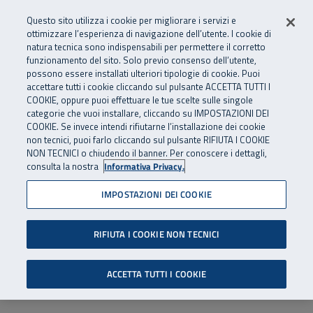
Numero Verde
800 810 810
.
Vai al menu principale
Vai al contenuto principale
Vai al Footer
Questo sito utilizza i cookie per migliorare i servizi e
Da cellulare e dall’estero
06 45539607
ottimizzare l’esperienza di navigazione dell’utente. I cookie di
natura tecnica sono indispensabili per permettere il corretto
funzionamento del sito. Solo previo consenso dell’utente,
Apri cerca
Apr
SuperAbile - il Contact Center Inail per il mondo della disabilità
possono essere installati ulteriori tipologie di cookie. Puoi
Navigazione principale
accettare tutti i cookie cliccando sul pulsante ACCETTA TUTTI I
COOKIE, oppure puoi effettuare le tue scelte sulle singole
categorie che vuoi installare, cliccando su IMPOSTAZIONI DEI
COOKIE. Se invece intendi rifiutarne l’installazione dei cookie
non tecnici, puoi farlo cliccando sul pulsante RIFIUTA I COOKIE
NON TECNICI o chiudendo il banner. Per conoscere i dettagli,
consulta la nostra
Informativa Privacy.
IMPOSTAZIONI DEI COOKIE
RIFIUTA I COOKIE NON TECNICI
ACCETTA TUTTI I COOKIE