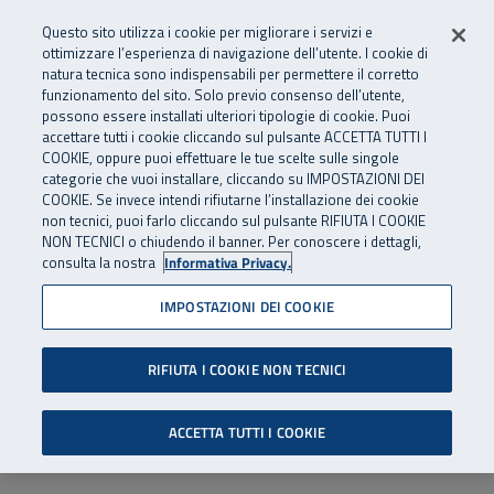
Numero Verde
800 810 810
.
Vai al menu principale
Vai al contenuto principale
Vai al Footer
Questo sito utilizza i cookie per migliorare i servizi e
Da cellulare e dall’estero
06 45539607
ottimizzare l’esperienza di navigazione dell’utente. I cookie di
natura tecnica sono indispensabili per permettere il corretto
funzionamento del sito. Solo previo consenso dell’utente,
Apri cerca
Apr
SuperAbile - il Contact Center Inail per il mondo della disabilità
possono essere installati ulteriori tipologie di cookie. Puoi
Navigazione principale
accettare tutti i cookie cliccando sul pulsante ACCETTA TUTTI I
COOKIE, oppure puoi effettuare le tue scelte sulle singole
categorie che vuoi installare, cliccando su IMPOSTAZIONI DEI
COOKIE. Se invece intendi rifiutarne l’installazione dei cookie
non tecnici, puoi farlo cliccando sul pulsante RIFIUTA I COOKIE
NON TECNICI o chiudendo il banner. Per conoscere i dettagli,
consulta la nostra
Informativa Privacy.
IMPOSTAZIONI DEI COOKIE
RIFIUTA I COOKIE NON TECNICI
ACCETTA TUTTI I COOKIE