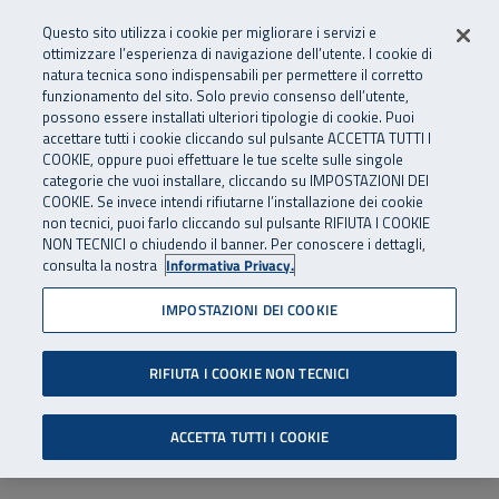
Numero Verde
800 810 810
.
Vai al menu principale
Vai al contenuto principale
Vai al Footer
Questo sito utilizza i cookie per migliorare i servizi e
Da cellulare e dall’estero
06 45539607
ottimizzare l’esperienza di navigazione dell’utente. I cookie di
natura tecnica sono indispensabili per permettere il corretto
funzionamento del sito. Solo previo consenso dell’utente,
Apri cerca
Apr
SuperAbile - il Contact Center Inail per il mondo della disabilità
possono essere installati ulteriori tipologie di cookie. Puoi
Navigazione principale
accettare tutti i cookie cliccando sul pulsante ACCETTA TUTTI I
COOKIE, oppure puoi effettuare le tue scelte sulle singole
categorie che vuoi installare, cliccando su IMPOSTAZIONI DEI
COOKIE. Se invece intendi rifiutarne l’installazione dei cookie
non tecnici, puoi farlo cliccando sul pulsante RIFIUTA I COOKIE
NON TECNICI o chiudendo il banner. Per conoscere i dettagli,
consulta la nostra
Informativa Privacy.
IMPOSTAZIONI DEI COOKIE
RIFIUTA I COOKIE NON TECNICI
ACCETTA TUTTI I COOKIE