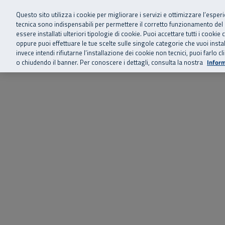
Siamo qui 
Vai al menu principale
Vai al contenuto principale
Vai al Footer
Questo sito utilizza i cookie per migliorare i servizi e ottimizzare l’esper
tecnica sono indispensabili per permettere il corretto funzionamento del
essere installati ulteriori tipologie di cookie. Puoi accettare tutti i cook
Home
Chi siamo
Storie, news 
SuperAbile - il Contact Center Inail per il mondo della disabilità
oppure puoi effettuare le tue scelte sulle singole categorie che vuoi ins
invece intendi rifiutarne l’installazione dei cookie non tecnici, puoi farl
o chiudendo il banner. Per conoscere i dettagli, consulta la nostra
Inform