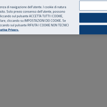
per te, chiamaci.
Numero Verde
800 810 810
.
Da cellulare e dall’estero
06 
ienza di navigazione dell’utente. I cookie di natura
 sito. Solo previo consenso dell’utente, possono
ie cliccando sul pulsante ACCETTA TUTTI I COOKIE,
ed eventi
Risorse utili
Supporto
tallare, cliccando su IMPOSTAZIONI DEI COOKIE. Se
o cliccando sul pulsante RIFIUTA I COOKIE NON TECNICI
ativa Privacy.