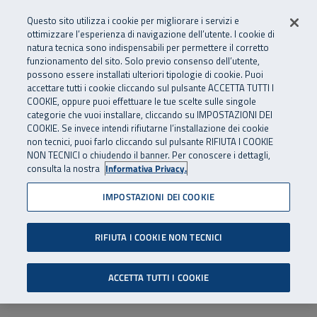
Numero Verde
800 810 810
.
Vai al menu principale
Vai al contenuto principale
Vai al Footer
Questo sito utilizza i cookie per migliorare i servizi e
Da cellulare e dall’estero
06 45539607
ottimizzare l’esperienza di navigazione dell’utente. I cookie di
natura tecnica sono indispensabili per permettere il corretto
funzionamento del sito. Solo previo consenso dell’utente,
Apri cerca
Apr
SuperAbile - il Contact Center Inail per il mondo della disabilità
possono essere installati ulteriori tipologie di cookie. Puoi
Navigazione principale
accettare tutti i cookie cliccando sul pulsante ACCETTA TUTTI I
COOKIE, oppure puoi effettuare le tue scelte sulle singole
categorie che vuoi installare, cliccando su IMPOSTAZIONI DEI
COOKIE. Se invece intendi rifiutarne l’installazione dei cookie
non tecnici, puoi farlo cliccando sul pulsante RIFIUTA I COOKIE
NON TECNICI o chiudendo il banner. Per conoscere i dettagli,
consulta la nostra
Informativa Privacy.
IMPOSTAZIONI DEI COOKIE
RIFIUTA I COOKIE NON TECNICI
ACCETTA TUTTI I COOKIE