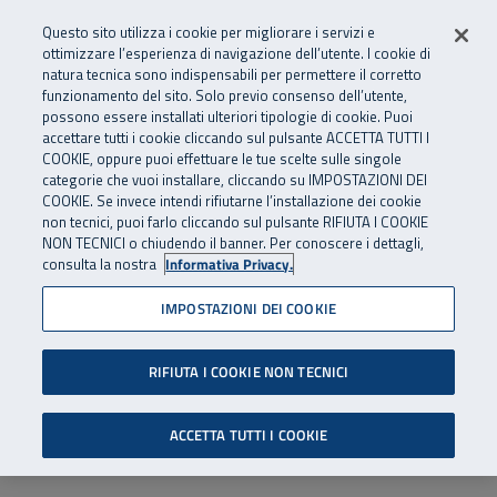
Numero Verde
800 810 810
.
Vai al menu principale
Vai al contenuto principale
Vai al Footer
Questo sito utilizza i cookie per migliorare i servizi e
Da cellulare e dall’estero
06 45539607
ottimizzare l’esperienza di navigazione dell’utente. I cookie di
natura tecnica sono indispensabili per permettere il corretto
funzionamento del sito. Solo previo consenso dell’utente,
Apri cerca
Apr
SuperAbile - il Contact Center Inail per il mondo della disabilità
possono essere installati ulteriori tipologie di cookie. Puoi
Navigazione principale
accettare tutti i cookie cliccando sul pulsante ACCETTA TUTTI I
COOKIE, oppure puoi effettuare le tue scelte sulle singole
categorie che vuoi installare, cliccando su IMPOSTAZIONI DEI
COOKIE. Se invece intendi rifiutarne l’installazione dei cookie
non tecnici, puoi farlo cliccando sul pulsante RIFIUTA I COOKIE
NON TECNICI o chiudendo il banner. Per conoscere i dettagli,
consulta la nostra
Informativa Privacy.
IMPOSTAZIONI DEI COOKIE
RIFIUTA I COOKIE NON TECNICI
ACCETTA TUTTI I COOKIE