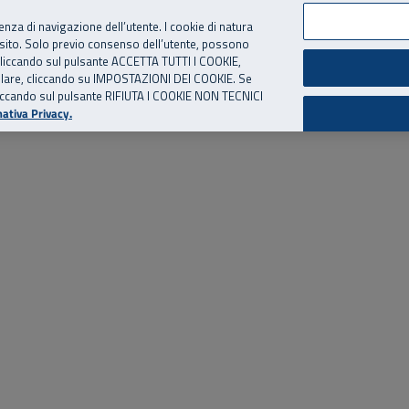
per te, chiamaci.
Numero Verde
800 810 810
.
Da cellulare e dall’estero
06 
ienza di navigazione dell’utente. I cookie di natura
 sito. Solo previo consenso dell’utente, possono
ie cliccando sul pulsante ACCETTA TUTTI I COOKIE,
ed eventi
Risorse utili
Supporto
tallare, cliccando su IMPOSTAZIONI DEI COOKIE. Se
o cliccando sul pulsante RIFIUTA I COOKIE NON TECNICI
ativa Privacy.