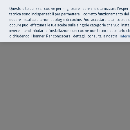
Siamo qui 
Vai al menu principale
Vai al contenuto principale
Vai al Footer
Questo sito utilizza i cookie per migliorare i servizi e ottimizzare l’esper
tecnica sono indispensabili per permettere il corretto funzionamento del
essere installati ulteriori tipologie di cookie. Puoi accettare tutti i cook
Home
Chi siamo
Storie, news 
SuperAbile - il Contact Center Inail per il mondo della disabilità
oppure puoi effettuare le tue scelte sulle singole categorie che vuoi ins
invece intendi rifiutarne l’installazione dei cookie non tecnici, puoi farl
o chiudendo il banner. Per conoscere i dettagli, consulta la nostra
Inform