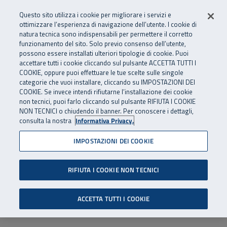
Numero Verde
800 810 810
.
Vai al menu principale
Vai al contenuto principale
Vai al Footer
Questo sito utilizza i cookie per migliorare i servizi e
Da cellulare e dall’estero
06 45539607
ottimizzare l’esperienza di navigazione dell’utente. I cookie di
natura tecnica sono indispensabili per permettere il corretto
funzionamento del sito. Solo previo consenso dell’utente,
Apri cerca
Apr
SuperAbile - il Contact Center Inail per il mondo della disabilità
possono essere installati ulteriori tipologie di cookie. Puoi
Navigazione principale
accettare tutti i cookie cliccando sul pulsante ACCETTA TUTTI I
COOKIE, oppure puoi effettuare le tue scelte sulle singole
categorie che vuoi installare, cliccando su IMPOSTAZIONI DEI
COOKIE. Se invece intendi rifiutarne l’installazione dei cookie
non tecnici, puoi farlo cliccando sul pulsante RIFIUTA I COOKIE
NON TECNICI o chiudendo il banner. Per conoscere i dettagli,
consulta la nostra
Informativa Privacy.
IMPOSTAZIONI DEI COOKIE
RIFIUTA I COOKIE NON TECNICI
ACCETTA TUTTI I COOKIE